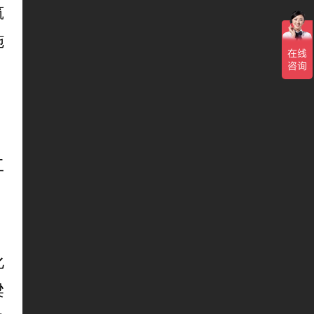
筑
施
工
化
梁